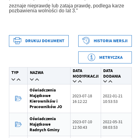
zeznaje nieprawdę lub zataja prawdę, podlega karze
pozbawienia wolności do lat 3.”
DRUKUJ DOKUMENT
HISTORIA WERSJI
METRYCZKA
Data wytworzenia
2022-01-21 10:51:28
DATA
DATA
TYP
NAZWA
Wytworzył
Mariusz Maciejewski
MODYFIKACJI
DODANIA
Data opublikowania
2022-01-21 10:51:37
Oświadczenia
Majątkowe
2023-07-18
2022-01-21
Opublikował
Mariusz Maciejewski
Kierowników i
16:12:22
10:53:53
Pracowników JO
Data ostatniej
2023-08-09 13:51:10
aktualizacji
Oświadczenia
2023-07-10
2022-05-31
Majątkowe
12:50:43
08:03:53
Ostatnio zaktualizował
Mariusz Szczubiał
Radnych Gminy