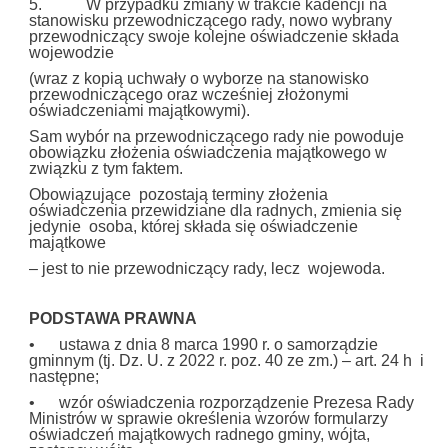
5. W przypadku zmiany w trakcie kadencji na
stanowisku przewodniczącego rady, nowo wybrany
przewodniczący swoje kolejne oświadczenie składa
wojewodzie
(wraz z kopią uchwały o wyborze na stanowisko
przewodniczącego oraz wcześniej złożonymi
oświadczeniami majątkowymi).
Sam wybór na przewodniczącego rady nie powoduje
obowiązku złożenia oświadczenia majątkowego w
związku z tym faktem.
Obowiązujące pozostają terminy złożenia
oświadczenia przewidziane dla radnych, zmienia się
jedynie osoba, której składa się oświadczenie
majątkowe
– jest to nie przewodniczący rady, lecz wojewoda.
PODSTAWA PRAWNA
• ustawa z dnia 8 marca 1990 r. o samorządzie
gminnym (tj. Dz. U. z 2022 r. poz. 40 ze zm.) – art. 24 h i
następne;
• wzór oświadczenia rozporządzenie Prezesa Rady
Ministrów w sprawie określenia wzorów formularzy
oświadczeń majątkowych radnego gminy, wójta,