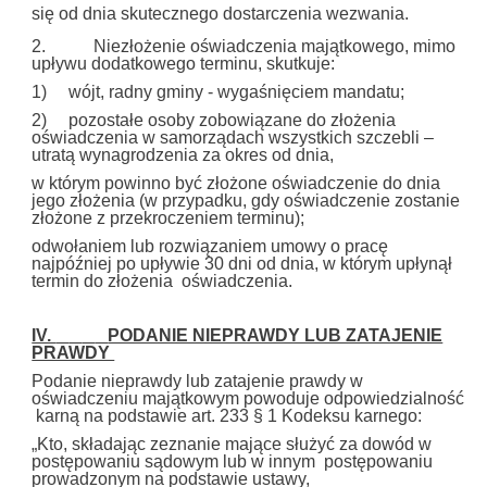
się od dnia skutecznego dostarczenia wezwania.
2. Niezłożenie oświadczenia majątkowego, mimo
upływu dodatkowego terminu, skutkuje:
1) wójt, radny gminy - wygaśnięciem mandatu;
2) pozostałe osoby zobowiązane do złożenia
oświadczenia w samorządach wszystkich szczebli –
utratą wynagrodzenia za okres od dnia,
w którym powinno być złożone oświadczenie do dnia
jego złożenia (w przypadku, gdy oświadczenie zostanie
złożone z przekroczeniem terminu);
odwołaniem lub rozwiązaniem umowy o pracę
najpóźniej po upływie 30 dni od dnia, w którym upłynął
termin do złożenia oświadczenia.
IV.
PODANIE NIEPRAWDY LUB ZATAJENIE
PRAWDY
Podanie nieprawdy lub zatajenie prawdy w
oświadczeniu majątkowym powoduje odpowiedzialność
karną na podstawie art. 233 § 1 Kodeksu karnego:
„Kto, składając zeznanie mające służyć za dowód w
postępowaniu sądowym lub w innym postępowaniu
prowadzonym na podstawie ustawy,