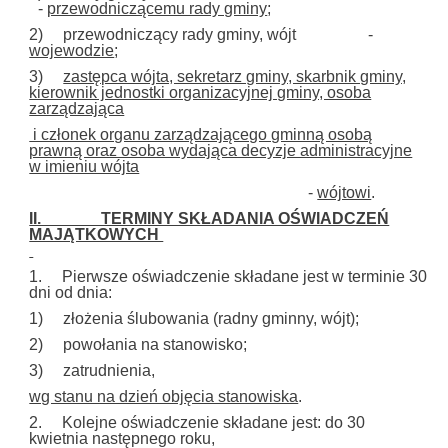
-
przewodniczącemu rady gminy
;
2) przewodniczący rady gminy, wójt -
wojewodzie
;
3)
zastępca wójta, sekretarz gminy, skarbnik gminy,
kierownik jednostki organizacyjnej gminy, osoba
zarządzająca
i członek organu zarządzającego gminną osobą
prawną oraz osoba wydająca decyzje administracyjne
w imieniu wójta
-
wójtowi
.
II. TERMINY SKŁADANIA OŚWIADCZEŃ
MAJĄTKOWYCH
1. Pierwsze oświadczenie składane jest w terminie 30
dni od dnia:
1) złożenia ślubowania (radny gminny, wójt);
2) powołania na stanowisko;
3) zatrudnienia,
wg stanu na dzień objęcia stanowiska
.
2. Kolejne oświadczenie składane jest: do 30
kwietnia następnego roku,