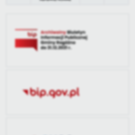
treści.
Dzięki tym plikom cookies możemy zapewnić Ci większy komfort
Więcej
korzystania z funkcjonalności naszej strony poprzez dopasowanie
jej do Twoich indywidualnych preferencji. Wyrażenie zgody na
funkcjonalne i personalizacyjne pliki cookies gwarantuje
Analityczne
dostępność większej ilości funkcji na stronie.
Analityczne pliki cookies pomagają nam rozwijać się i
dostosowywać do Twoich potrzeb.
Cookies analityczne pozwalają na uzyskanie informacji w zakresie
Więcej
wykorzystywania witryny internetowej, miejsca oraz częstotliwości,
z jaką odwiedzane są nasze serwisy www. Dane pozwalają nam na
ocenę naszych serwisów internetowych pod względem ich
Reklamowe
popularności wśród użytkowników. Zgromadzone informacje są
Dzięki reklamowym plikom cookies prezentujemy Ci najciekawsze
przetwarzane w formie zanonimizowanej. Wyrażenie zgody na
informacje i aktualności na stronach naszych partnerów.
analityczne pliki cookies gwarantuje dostępność wszystkich
funkcjonalności.
Promocyjne pliki cookies służą do prezentowania Ci naszych
Więcej
komunikatów na podstawie analizy Twoich upodobań oraz Twoich
zwyczajów dotyczących przeglądanej witryny internetowej. Treści
promocyjne mogą pojawić się na stronach podmiotów trzecich lub
firm będących naszymi partnerami oraz innych dostawców usług.
Firmy te działają w charakterze pośredników prezentujących nasze