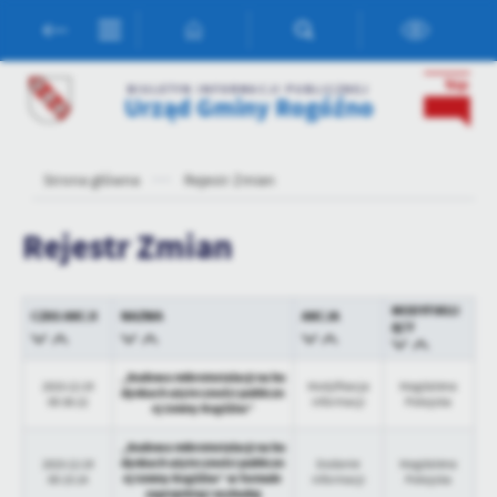
Przejdź do menu.
Przejdź do wyszukiwarki.
Przejdź do treści.
Przejdź do ustawień wielkości czcionki.
Włącz wersję kontrastową strony.
Ustawienia
BIULETYN INFORMACJI PUBLICZNEJ
Urząd Gminy Rogóźno
Szanujemy Twoją prywatność. Możesz zmienić ustawienia cookies
lub zaakceptować je wszystkie. W dowolnym momencie możesz
dokonać zmiany swoich ustawień.
Strona główna
Rejestr Zmian
Niezbędne
Rejestr Zmian
Niezbędne pliki cookies służą do prawidłowego funkcjonowania
strony internetowej i umożliwiają Ci komfortowe korzystanie z
oferowanych przez nas usług.
MODYFIKUJ
CZAS AKCJI
NAZWA
AKCJA
ĄCY
Pliki cookies odpowiadają na podejmowane przez Ciebie działania w
Więcej
celu m.in. dostosowania Twoich ustawień preferencji prywatności,
„Budowa mikroinstalacji na bu
logowania czy wypełniania formularzy. Dzięki plikom cookies
2023-12-19
Modyfikacja
Magdalena
dynkach użyteczności publiczn
strona, z której korzystasz, może działać bez zakłóceń.
09:36:22
informacji
Pokojska
ej Gminy Rogóźno”
Funkcjonalne i personalizacyjne
Tego typu pliki cookies umożliwiają stronie internetowej
„Budowa mikroinstalacji na bu
dynkach użyteczności publiczn
2023-12-19
Dodanie
Magdalena
zapamiętanie wprowadzonych przez Ciebie ustawień oraz
ej Gminy Rogóźno” w formule
09:15:24
informacji
Pokojska
personalizację określonych funkcjonalności czy prezentowanych
zaprojektuj i wybuduj