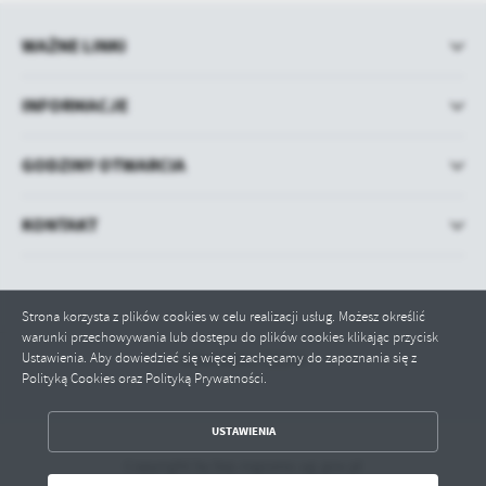
WAŻNE LINKI
INFORMACJE
GODZINY OTWARCIA
KONTAKT
Strona korzysta z plików cookies w celu realizacji usług. Możesz określić
warunki przechowywania lub dostępu do plików cookies klikając przycisk
Ustawienia. Aby dowiedzieć się więcej zachęcamy do zapoznania się z
Odwiedzin: 721140
Polityką Cookies oraz Polityką Prywatności.
ZAPISZ WYBRANE
USTAWIENIA
Copyright by bip.rogozno.ug.gov.pl
ODRZUĆ WSZYSTKIE