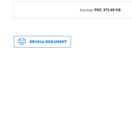
PDF,
372.65 KB
Format:
Data wytworzenia
Wytworzył
DRUKUJ DOKUMENT
Data opublikowania
Opublikował
Data wytworzenia
Data ostatniej aktualizacji
Wytworzył
Ostatnio zaktualizował
Data opublikowania
Opublikował
Data ostatniej aktualizacji
Ostatnio zaktualizował